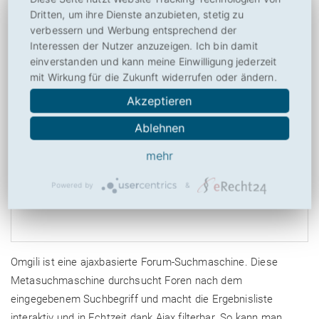
Dritten, um ihre Dienste anzubieten, stetig zu
4,15
von
10
verbessern und Werbung entsprechend der
(
26
Bewertungen, Durchschnitt:
4,15
aus 10)
26 Bewertungen
Interessen der Nutzer anzuzeigen. Ich bin damit
einverstanden und kann meine Einwilligung jederzeit
mit Wirkung für die Zukunft widerrufen oder ändern.
Akzeptieren
Ablehnen
mehr
Powered by
&
Omgili ist eine ajaxbasierte Forum-Suchmaschine. Diese
Metasuchmaschine durchsucht Foren nach dem
eingegebenem Suchbegriff und macht die Ergebnisliste
interaktiv und in Echtzeit dank Ajax filterbar. So kann man