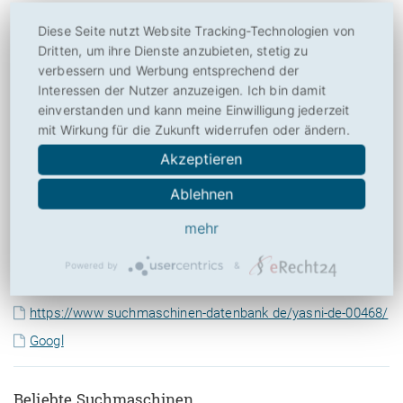
Diese Seite nutzt Website Tracking-Technologien von
Aktuelle Suchmaschinen
Dritten, um ihre Dienste anzubieten, stetig zu
verbessern und Werbung entsprechend der
https://www suchmaschinen-datenbank de/dastelefonbuch-
Interessen der Nutzer anzuzeigen. Ich bin damit
de-00500/
einverstanden und kann meine Einwilligung jederzeit
mit Wirkung für die Zukunft widerrufen oder ändern.
https://www suchmaschinen-datenbank at/thema/spezial-
suchmaschinen/personen/
Akzeptieren
https://www suchmaschinen-datenbank de/thema/spezial-
Ablehnen
suchmaschinen/personen/
mehr
https://www suchmaschinen-datenbank de/123people-de-
00488/
Powered by
&
google ch
https://www suchmaschinen-datenbank de/yasni-de-00468/
Googl
Beliebte Suchmaschinen