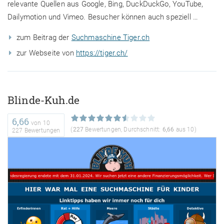
relevante Quellen aus Google, Bing, DuckDuckGo, YouTube,
Dailymotion und Vimeo. Besucher können auch speziell …
zum Beitrag der
Suchmaschine Tiger.ch
zur Webseite von
https://tiger.ch/
Blinde-Kuh.de
6,66
von
10
(
227
Bewertungen, Durchschnitt:
6,66
aus 10)
227 Bewertungen