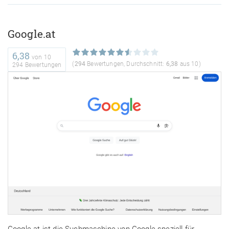
Google.at
6,38
von
10
(
294
Bewertungen, Durchschnitt:
6,38
aus 10)
294 Bewertungen
Google.at ist die Suchmaschine von Google speziell für