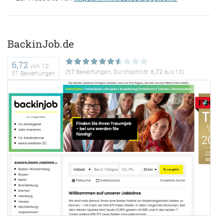
BackinJob.de
6,72
von
10
(
57
Bewertungen, Durchschnitt:
6,72
aus 10)
57 Bewertungen