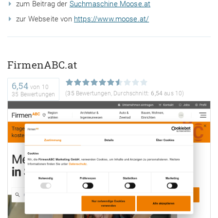
zum Beitrag der
Suchmaschine Moose.at
zur Webseite von
https://www.moose.at/
FirmenABC.at
6,54
von
10
(
35
Bewertungen, Durchschnitt:
6,54
aus 10)
35 Bewertungen