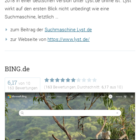
2018 in einer deutschen Version unter Lyst.de online ist. Lyst
wirkt auf den ersten Blick nicht unbedingt wie eine
Suchmaschine, letztlich …
zum Beitrag der
Suchmaschine Lyst.de
zur Webseite von
https://www.lyst.de/
BING.de
6,17
von
10
(
163
Bewertungen, Durchschnitt:
6,17
aus 10)
163 Bewertungen