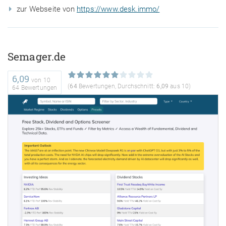
zur Webseite von
https://www.desk.immo/
Semager.de
6,09
von
10
(
64
Bewertungen, Durchschnitt:
6,09
aus 10)
64 Bewertungen