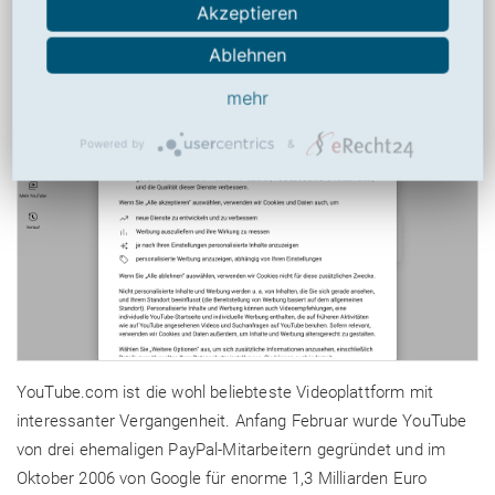
Akzeptieren
6,32
von
10
(
53
Bewertungen, Durchschnitt:
6,32
aus 10)
53 Bewertungen
Ablehnen
mehr
Powered by
&
YouTube.com ist die wohl beliebteste Videoplattform mit
interessanter Vergangenheit. Anfang Februar wurde YouTube
von drei ehemaligen PayPal-Mitarbeitern gegründet und im
Oktober 2006 von Google für enorme 1,3 Milliarden Euro