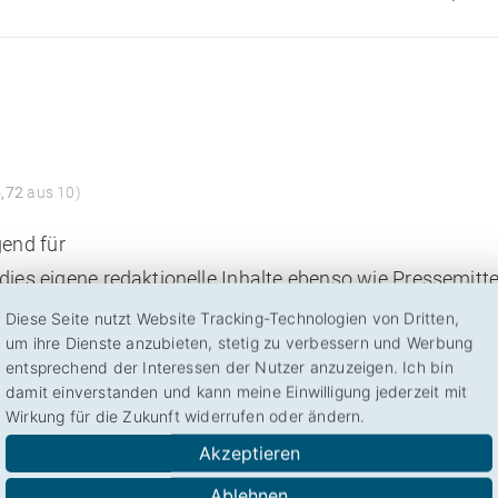
5,72
aus 10)
gend für
 dies eigene redaktionelle Inhalte ebenso wie Pressemitt
m umfangreichen Webkatalog. Aufgrund dieser …
Diese Seite nutzt Website Tracking-Technologien von Dritten,
um ihre Dienste anzubieten, stetig zu verbessern und Werbung
ke.de
entsprechend der Interessen der Nutzer anzuzeigen. Ich bin
damit einverstanden und kann meine Einwilligung jederzeit mit
cke.de/
offline/ anderweitig genutzt
Wirkung für die Zukunft widerrufen oder ändern.
Akzeptieren
Ablehnen