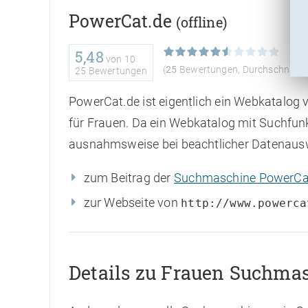
PowerCat.de
(offline)
5,48
von
10
(
25
Bewertungen, Durchschnitt:
25 Bewertungen
PowerCat.de ist eigentlich ein Webkatalog 
für Frauen. Da ein Webkatalog mit Suchfunk
ausnahmsweise bei beachtlicher Datenau
zum Beitrag der
Suchmaschine PowerCa
zur Webseite von
http://www.powerca
Details zu Frauen Suchma