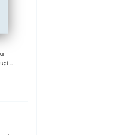
ur
ugt …