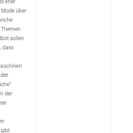
st eher
n Mode über
Manche
re Themen
lbst sollen
, dass
maschinen
ndet
iche“
n der
ese
en
gibt.