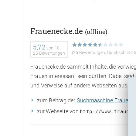
Frauenecke.de
(offline)
5,72
von
10
(
25
Bewertungen, Durchschnitt:
25 Bewertungen
Frauenecke.de sammelt Inhalte, die vorwie
Frauen interessant sein dürften. Dabei sind
und Verweise auf andere Webseiten aus de
zum Beitrag der
Suchmaschine Frauenec
zur Webseite von
http://www.frauene