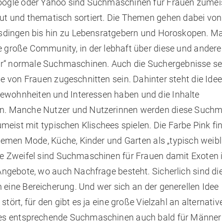
oogle oder Yahoo sind Suchmaschinen für Frauen zumei
ut und thematisch sortiert. Die Themen gehen dabei vo
besdingen bis hin zu Lebensratgebern und Horoskopen. 
 große Community, in der lebhaft über diese und ande
„nur“ normale Suchmaschinen. Auch die Suchergebnisse se
e von Frauen zugeschnitten sein. Dahinter steht die Idee
ewohnheiten und Interessen haben und die Inhalte
en. Manche Nutzer und Nutzerinnen werden diese Such
umeist mit typischen Klischees spielen. Die Farbe Pink fi
hemen Mode, Küche, Kinder und Garten als „typisch weibl
e Zweifel sind Suchmaschinen für Frauen damit Exoten i
ngebote, wo auch Nachfrage besteht. Sicherlich sind di
eine Bereicherung. Und wer sich an der generellen Idee
ört, für den gibt es ja eine große Vielzahl an alternativ
 es entsprechende Suchmaschinen auch bald für Männer 