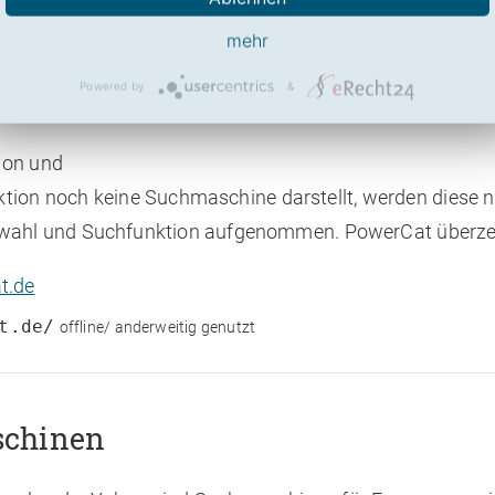
mehr
Powered by
&
5,48
aus 10)
von und
tion noch keine Suchmaschine darstellt, werden diese n
swahl und Suchfunktion aufgenommen. PowerCat überze
t.de
t.de/
offline/ anderweitig genutzt
schinen