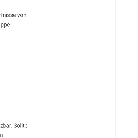
rfnisse von
uppe
bar. Sollte
n.