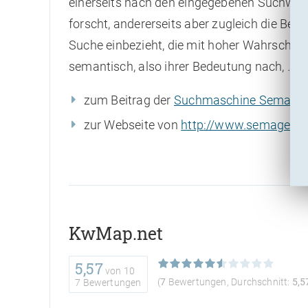
einerseits nach den eingegebenen Suchwör
forscht, andererseits aber zugleich die Begri
Suche einbezieht, die mit hoher Wahrscheinl
semantisch, also ihrer Bedeutung nach, …
zum Beitrag der
Suchmaschine Semager
zur Webseite von
http://www.semager.d
KwMap.net
5,57
von
10
(
7
Bewertungen, Durchschnitt:
5,5
7 Bewertungen