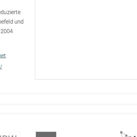
duzierte
befeld und
 2004
et
/