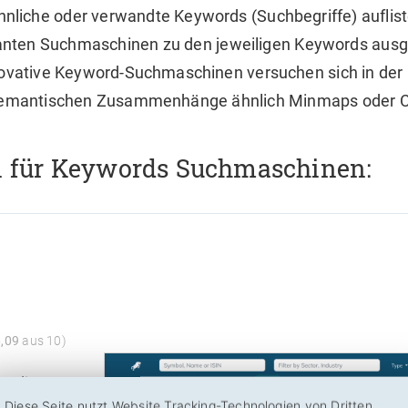
liche oder verwandte Keywords (Suchbegriffe) auflis
evanten Suchmaschinen zu den jeweiligen Keywords aus
nnovative Keyword-Suchmaschinen versuchen sich in der
r semantischen Zusammenhänge ähnlich Minmaps oder C
n für Keywords Suchmaschinen:
6,09
aus 10)
, die
Diese Seite nutzt Website Tracking-Technologien von Dritten,