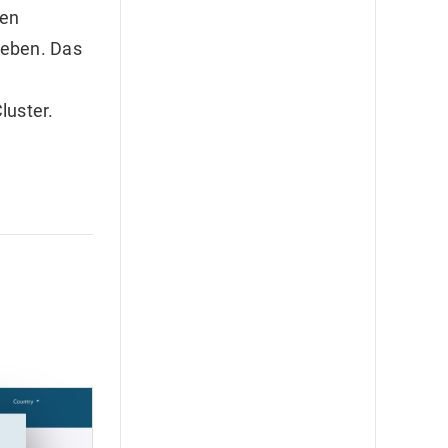
ten
geben. Das
luster.