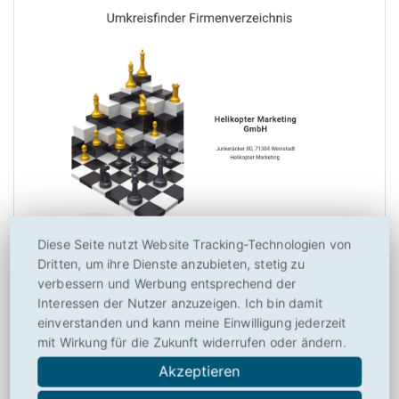
Diese Seite nutzt Website Tracking-Technologien von
Umkreisfinder.de ist genau genommen kein Umkreisfinder im
Dritten, um ihre Dienste anzubieten, stetig zu
wohl üblichen Verständnis. Vielmehr basiert die Suchmaschine
verbessern und Werbung entsprechend der
Interessen der Nutzer anzuzeigen. Ich bin damit
auf Umkreisfinder auf dem DMOZ-Webkatalog, dessen recht
einverstanden und kann meine Einwilligung jederzeit
unübersichtliche und umfangreiche Kategorisierung man auf
mit Wirkung für die Zukunft widerrufen oder ändern.
klassische Themen wie …
Akzeptieren
zum Beitrag der
Suchmaschine Umkreisfinder.de