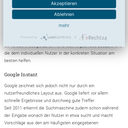
Mail, Maps oder Youtube, Googles Nutzer sind längst keine
Akzeptieren
anonymen Menschen mehr, sondern wohlbekannte User mit
Ablehnen
eigenen Nutzerkonnten geworden (Personalisierung).
Sozusagen iGoogle 2.0. Wie dem auch sei, ob mit oder ohne
mehr
eigenem Benutzerkonto, Googles spezifische Suchen liegen
Powered by
&
nun unter einem Icon in der rechten oberen Ecke.
So versucht Google zunehmend Suchergebnisse auszuliefern,
die dem individuellen Nutzer in der konkreten Situation am
besten helfen.
Google Instant
Google zeichnet sich jedoch nicht nur durch ein
nutzerfreundliches Layout aus. Google liefert vor allem
schnelle Ergebnisse und durchweg gute Treffer.
Seit 2011 erkennt die Suchmaschine zudem schon während
der Eingabe wonach der Nutzer in etwa sucht und macht
Vorschläge aus den am häufigsten eingegebenen