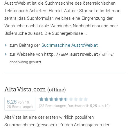
AustroWeb.at ist die Suchmaschine des österreichischen
Telefonbuch-Anbieters Herold. Auf der Startseite findet man
zentral das Suchformular, welches eine Eingrenzung der
Websuche nach Lokale Websuche, Nachrichtensuche oder
Bidlersuche zulässt. Die Suchergebnisse …
zum Beitrag der
Suchmaschine AustroWeb.at
zur Webseite von
http://www.austroweb.at/
offline/
anderweitig genutzt
AltaVista.com
(offline)
5,25
von
10
(
28
Bewertungen, Durchschnitt:
5,25
aus 10)
28 Bewertungen
AltaVista ist eine der ersten wirklich populären
Suchmaschinen (gewesen). Zu den Anfangsjahren der