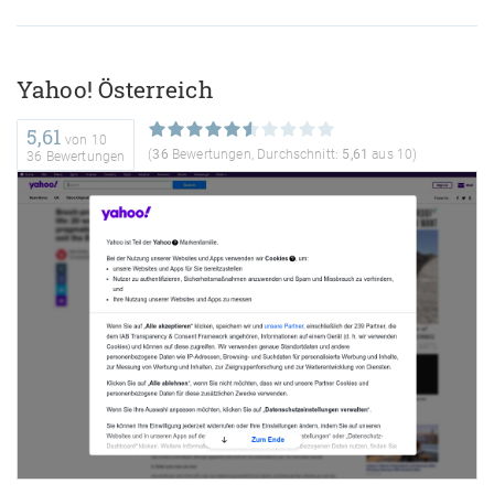
Yahoo! Österreich
5,61
von
10
(
36
Bewertungen, Durchschnitt:
5,61
aus 10)
36 Bewertungen