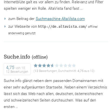
Internetblüte galt es vor allem zu finden. Relevanz und Filter
spielten weniger ein Rolle. AltaVista fand fast …
zum Beitrag der
Suchmaschine AltaVista.com
zur Webseite von
http://de.altavista.com/
offline/
anderweitig genutzt
Suche.info
(offline)
4,75
von
10
(
12
Bewertungen, Durchschnitt:
4,75
aus 10)
12 Bewertungen
Suche.info glänzt neben dem passenden Domainnamen mit
einer sehr aufgeräumten Startseite. Neben einem Verzeichnis
lässt sich das Web nach allen, deutschen, österreichischen
und schweizerischen Seiten durchsuchen. Was auf den
ersten …