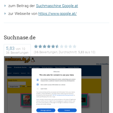
zum Beitrag der
Suchmaschine Google.at
zur Webseite von
https://www.google.at/
Suchnase.de
5,83
von
10
(
36
Bewertungen, Durchschnitt:
5,83
aus 10)
36 Bewertungen