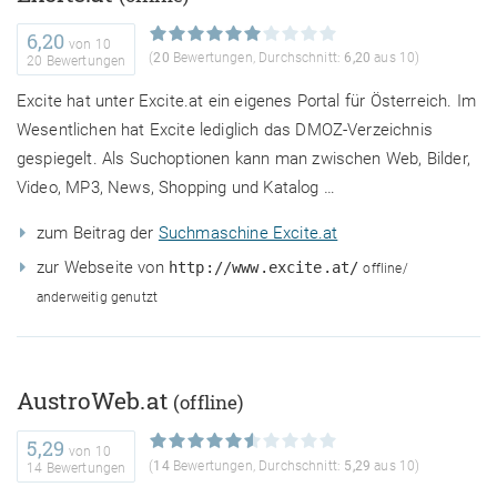
6,20
von
10
(
20
Bewertungen, Durchschnitt:
6,20
aus 10)
20 Bewertungen
Excite hat unter Excite.at ein eigenes Portal für Österreich. Im
Wesentlichen hat Excite lediglich das DMOZ-Verzeichnis
gespiegelt. Als Suchoptionen kann man zwischen Web, Bilder,
Video, MP3, News, Shopping und Katalog …
zum Beitrag der
Suchmaschine Excite.at
zur Webseite von
http://www.excite.at/
offline/
anderweitig genutzt
AustroWeb.at
(offline)
5,29
von
10
(
14
Bewertungen, Durchschnitt:
5,29
aus 10)
14 Bewertungen