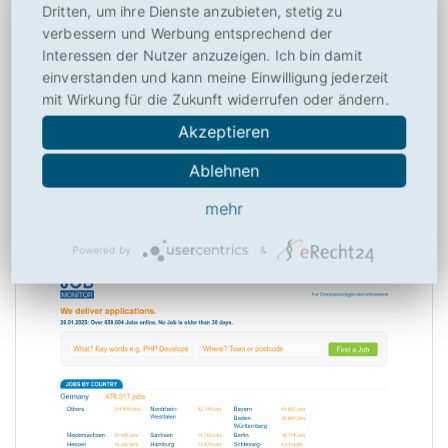
Dritten, um ihre Dienste anzubieten, stetig zu
Auch Detailpläne wie für Niederschläge, Wind, Bewäölung …
verbessern und Werbung entsprechend der
Interessen der Nutzer anzuzeigen. Ich bin damit
zum Beitrag der
Suchmaschine Wetter.at
einverstanden und kann meine Einwilligung jederzeit
zur Webseite von
http://www.wetter.at/
mit Wirkung für die Zukunft widerrufen oder ändern.
Akzeptieren
Ablehnen
JobMonitor.com
mehr
4,87
von
10
(
15
Bewertungen, Durchschnitt:
4,87
aus 10)
Powered by
&
15 Bewertungen