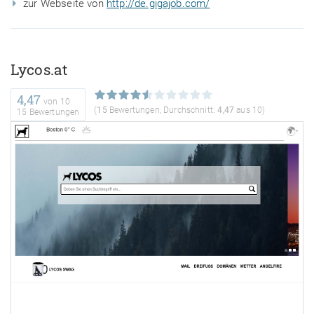
zur Webseite von
http://de.gigajob.com/
Lycos.at
4,47
von
10
(
15
Bewertungen, Durchschnitt:
4,47
aus 10)
15 Bewertungen