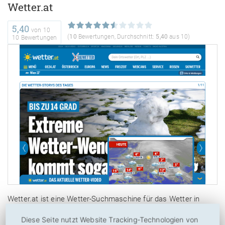
Wetter.at
5,40
von
10
(
10
Bewertungen, Durchschnitt:
5,40
aus 10)
10 Bewertungen
Wetter.at ist eine Wetter-Suchmaschine für das Wetter in
Österreich. Die Wetterangaben sind optisch sehr schön
Diese Seite nutzt Website Tracking-Technologien von
aufbereitet, wenngleich die viele Werbung teils etwas stört.