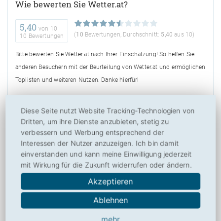
Wie bewerten Sie Wetter.at?
5,40
von
10
(
10
Bewertungen, Durchschnitt:
5,40
aus 10)
10 Bewertungen
Bitte bewerten Sie Wetter.at nach Ihrer Einschätzung! So helfen Sie
anderen Besuchern mit der Beurteilung von Wetter.at und ermöglichen
Toplisten und weiteren Nutzen. Danke hierfür!
Diese Seite nutzt Website Tracking-Technologien von
Dritten, um ihre Dienste anzubieten, stetig zu
verbessern und Werbung entsprechend der
Über
Interessen der Nutzer anzuzeigen. Ich bin damit
einverstanden und kann meine Einwilligung jederzeit
Drucken
mit Wirkung für die Zukunft widerrufen oder ändern.
Akzeptieren
Social
Ablehnen
mehr