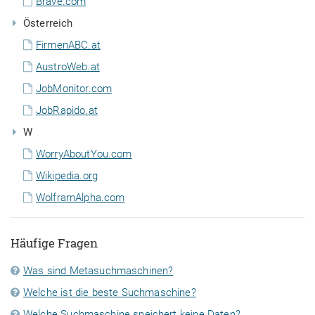
Brave.com
Österreich
FirmenABC.at
AustroWeb.at
JobMonitor.com
JobRapido.at
W
WorryAboutYou.com
Wikipedia.org
WolframAlpha.com
Häufige Fragen
Was sind Metasuchmaschinen?
Welche ist die beste Suchmaschine?
Welche Suchmaschine speichert keine Daten?