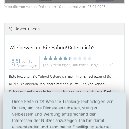
Website von Yahoo! Österreich - Screenshot vom 26.01.2025
Bewertungen
Wie bewerten Sie Yahoo! Österreich?
5,61
von
10
(
36
Bewertungen, Durchschnitt:
5,61
aus 10)
36 Bewertungen
Bitte bewerten Sie Yahoo! Österreich nach Ihrer Einschätzung! So
helfen Sie anderen Besuchern mit der Beurteilung von Yahoo!
Österreich und ermöglichen Toplisten und weiteren Nutzen. Danke
hierfür!
Diese Seite nutzt Website Tracking-Technologien von
Dritten, um ihre Dienste anzubieten, stetig zu
verbessern und Werbung entsprechend der
Interessen der Nutzer anzuzeigen. Ich bin damit
einverstanden und kann meine Einwilligung jederzeit
Über