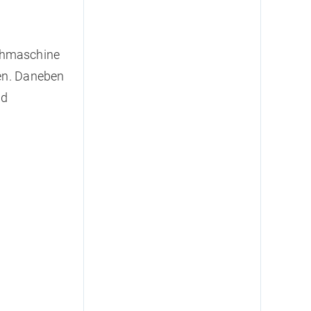
uchmaschine
gen. Daneben
nd