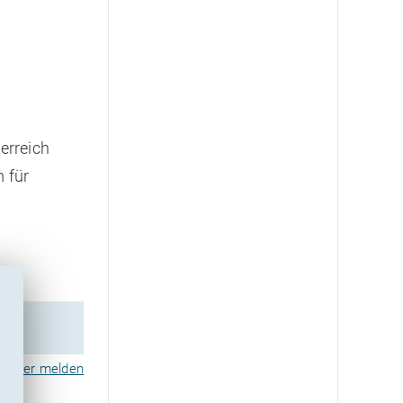
erreich
m für
Fehler melden