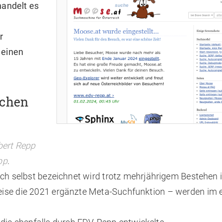
handelt es
r
 einen
schen
bert Repp
pp
.
sich selbst bezeichnet wird trotz mehrjährigem Bestehen
weise die 2021 ergänzte Meta-Suchfunktion – werden im 