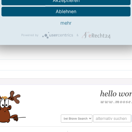
Akzeptieren
Links zu Moose.at
Ablehnen
mehr
le-alternativen
474551/
Powered by
&