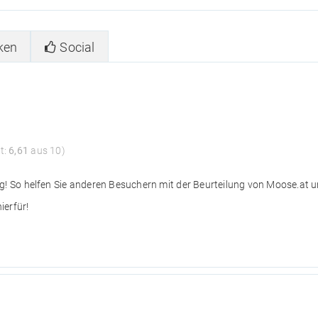
ken
Social
t:
6,61
aus 10)
g! So helfen Sie anderen Besuchern mit der Beurteilung von Moose.at 
ierfür!