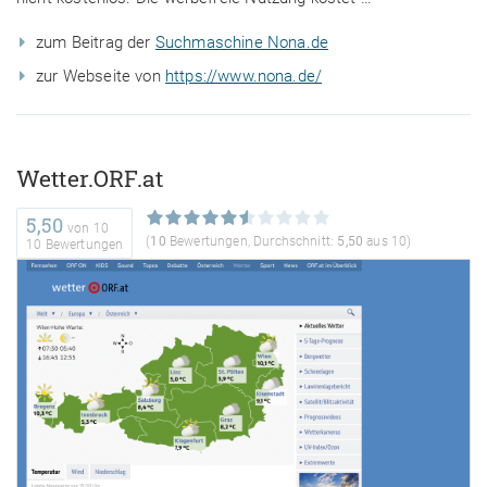
zum Beitrag der
Suchmaschine Nona.de
zur Webseite von
https://www.nona.de/
Wetter.ORF.at
5,50
von
10
(
10
Bewertungen, Durchschnitt:
5,50
aus 10)
10 Bewertungen