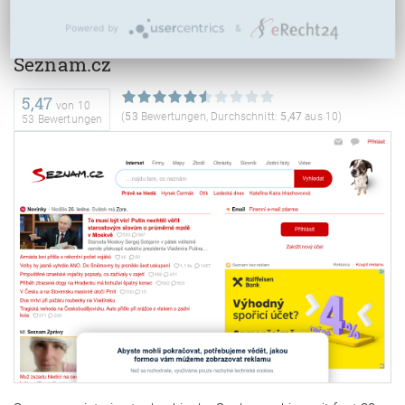
Powered by
&
Seznam.cz
5,47
von
10
(
53
Bewertungen, Durchschnitt:
5,47
aus 10)
53 Bewertungen