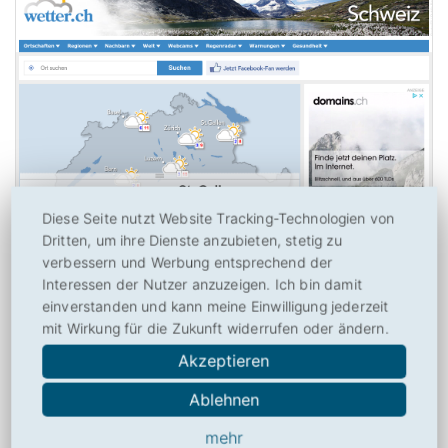
Diese Seite nutzt Website Tracking-Technologien von
Dritten, um ihre Dienste anzubieten, stetig zu
verbessern und Werbung entsprechend der
Wetter.ch ist eine Spezialsuchmaschine für das Wetter in der
Interessen der Nutzer anzuzeigen. Ich bin damit
Schweiz. Es gibt sowohl eine aktuelle Wetterkarte als auch
einverstanden und kann meine Einwilligung jederzeit
Detialwetter für einzelne Regionen der Schweiz: Alpen, Zürich,
mit Wirkung für die Zukunft widerrufen oder ändern.
Basel, Bern-Fribourg, Ostschweiz, Mittelland, …
Akzeptieren
zum Beitrag der
Suchmaschine Wetter.ch
Ablehnen
zur Webseite von
http://www.wetter.ch/
mehr