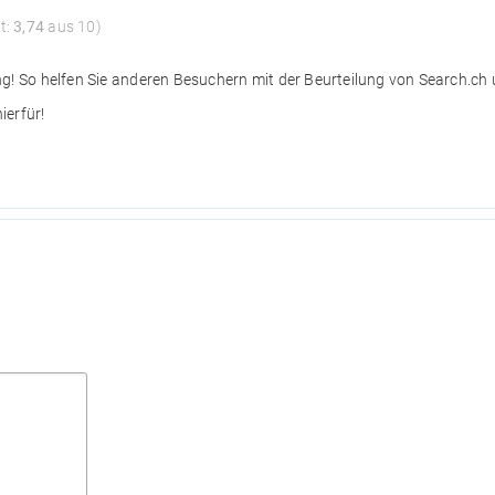
t:
3,74
aus 10)
ng! So helfen Sie anderen Besuchern mit der Beurteilung von Search.ch
ierfür!