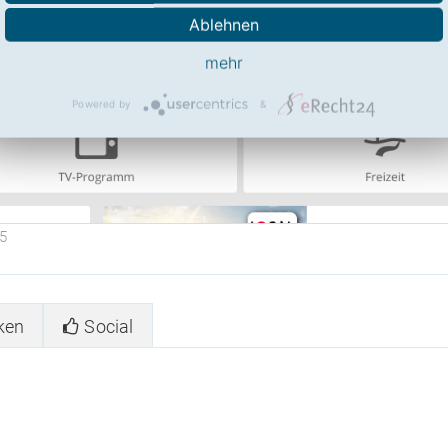
Ablehnen
mehr
Powered by
&
5
ken
Social