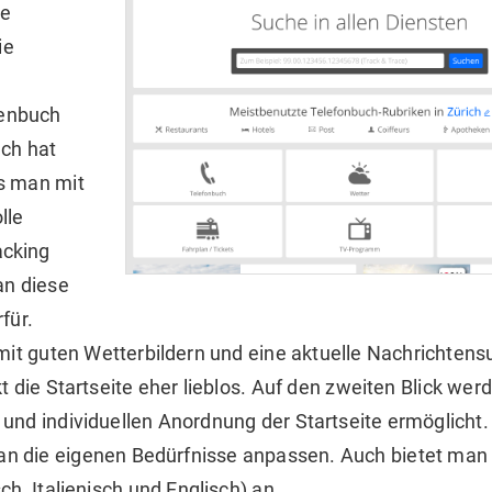
he
ie
henbuch
uch hat
s man mit
lle
acking
an diese
für.
it guten Wetterbildern und eine aktuelle Nachrichtens
 die Startseite eher lieblos. Auf den zweiten Blick wer
und individuellen Anordnung der Startseite ermöglicht.
rk an die eigenen Bedürfnisse anpassen. Auch bietet man
h, Italienisch und Englisch) an.