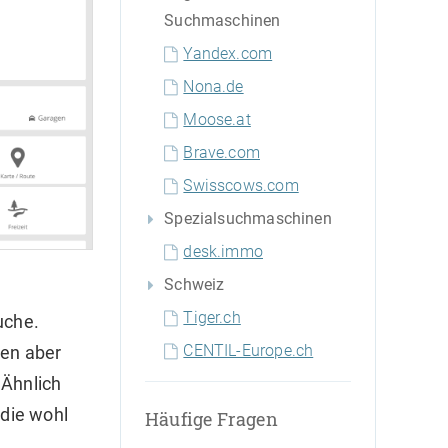
Suchmaschinen
Yandex.com
Nona.de
Moose.at
Brave.com
Swisscows.com
Spezialsuchmaschinen
desk.immo
Schweiz
Tiger.ch
uche.
CENTIL-Europe.ch
den aber
 Ähnlich
 die wohl
Häufige Fragen