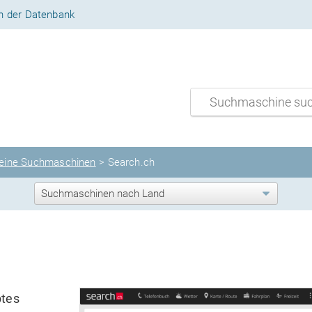
n der Datenbank
eine Suchmaschinen
> Search.ch
btes