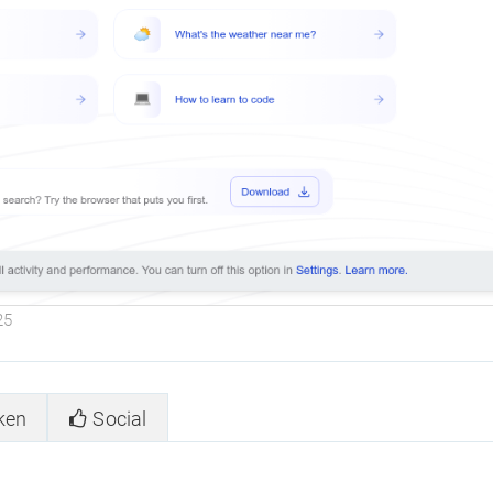
25
ken
Social