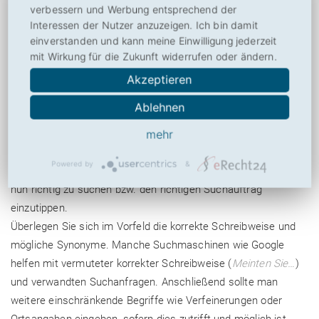
danach unterscheiden, wo in einer HTML-Seite man was
verbessern und Werbung entsprechend der
gefunden hat.
Interessen der Nutzer anzuzeigen. Ich bin damit
einverstanden und kann meine Einwilligung jederzeit
Wenn man also in einem speziellen Bereich sucht, für den es
mit Wirkung für die Zukunft widerrufen oder ändern.
eine fest Stuktur gibt (beispielsweise die ISBN-Nummern bei
Bücher), dann sind solche datenbankbasierten
Akzeptieren
Spezialsuchmaschinen perfekt.
Ablehnen
mehr
Sucheingabe
Powered by
&
Ist man auf einer prinzipiell geeigneten Suchmaschine, gilt es
nun richtig zu suchen bzw. den richtigen Suchauftrag
einzutippen.
Überlegen Sie sich im Vorfeld die korrekte Schreibweise und
mögliche Synonyme. Manche Suchmaschinen wie Google
helfen mit vermuteter korrekter Schreibweise (
Meinten Sie…
)
und verwandten Suchanfragen. Anschließend sollte man
weitere einschränkende Begriffe wie Verfeinerungen oder
Ortsangaben eingeben, sofern dies zutrifft und möglich ist.