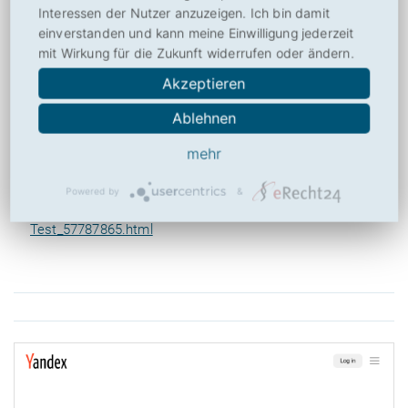
Interessen der Nutzer anzuzeigen. Ich bin damit
https://yandex.com/
einverstanden und kann meine Einwilligung jederzeit
mit Wirkung für die Zukunft widerrufen oder ändern.
Fehler melden
Akzeptieren
Quellen und weiterführende Links
Ablehnen
https://de.wikipedia.org/wiki/Yandex
mehr
https://www.seo-kueche.de/lexikon/yandex/
Powered by
&
https://www.chip.de/downloads/Yandex-Browser-
Test_57787865.html