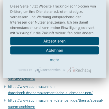
vielen Bereichen sinnvoll, beispielsweise als
Diese Seite nutzt Website Tracking-Technologien von
Telefonnummern- und Personen-Suche oder auch in Form
Dritten, um ihre Dienste anzubieten, stetig zu
von MP3- Bücher- oder Immobilien-Suchmaschinen.
verbessern und Werbung entsprechend der
Beispiel:
BackinJob.de
Interessen der Nutzer anzuzeigen. Ich bin damit
einverstanden und kann meine Einwilligung jederzeit
mit Wirkung für die Zukunft widerrufen oder ändern.
Weiterführende Informationen
Akzeptieren
https://www.suchmaschinen-
Ablehnen
datenbank.de/thema/allgemeine-suchmaschinen/
https://www.suchmaschinen-datenbank.de/thema/lokale-
mehr
suchmaschinen/
Powered by
&
https://www.suchmaschinen-datenbank.de/thema/meta-
suchmaschinen/
https://www.suchmaschinen-
datenbank.de/thema/semantische-suchmaschinen/
https://www.suchmaschinen-datenbank.de/thema/spezial-
suchmaschinen/