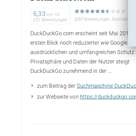
6,33
von
10
(
257
Bewertungen, Durchschnit
257 Bewertungen
DuckDuckGo.com erscheint seit Mai 2014 a
ersten Blick noch reduzierter wie Google. D
ausdrücklichen und umfangreichen Schutz 
Privatsphäre und Daten der Nutzer steigt
DuckDuckGo zunehmend in der …
zum Beitrag der
Suchmaschine DuckDu
zur Webseite von
https://duckduckgo.c