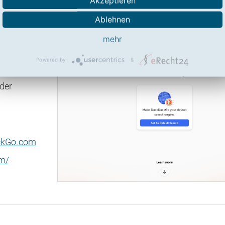
Akzeptieren
Ablehnen
t:
6,33
aus 10)
mehr
uf den
Powered by
&
urch den
der
ckGo.com
om/