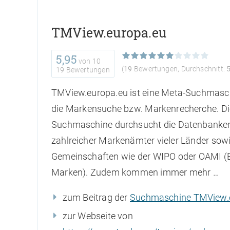
TMView.europa.eu
5,95
von
10
(
19
Bewertungen, Durchschnitt:
19 Bewertungen
TMView.europa.eu ist eine Meta-Suchmasch
die Markensuche bzw. Markenrecherche. Di
Suchmaschine durchsucht die Datenbanke
zahlreicher Markenämter vieler Länder sow
Gemeinschaften wie der WIPO oder OAMI (
Marken). Zudem kommen immer mehr …
zum Beitrag der
Suchmaschine TMView.
zur Webseite von