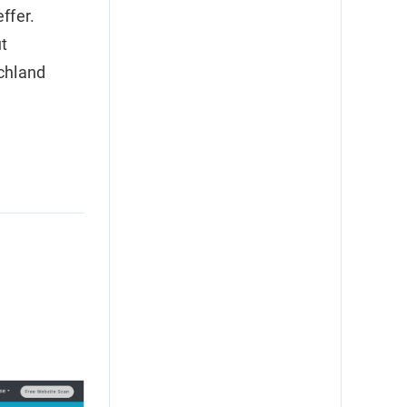
ffer.
ut
chland