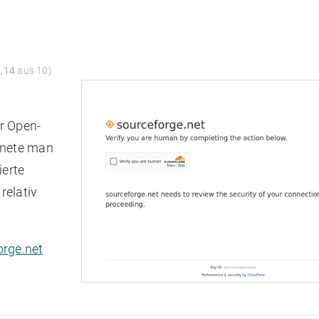
6,14
aus 10)
ür Open-
hnete man
ierte
relativ
rge.net