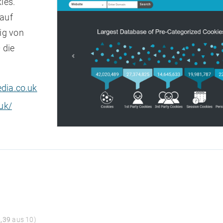
ies.
 auf
ig von
 die
dia.co.uk
uk/
6,39
aus 10)