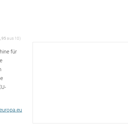
5,95
aus 10)
ine für
e
n
ie
EU-
europa.eu