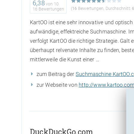
6,38
von
10
(
16
Bewertungen, Durchschnitt:
16 Bewertungen
KartOO ist eine sehr innovative und optisch
aufwändige, effektreiche Suchmaschine. I
verfolgt KartOO die richtige Strategie. Galt e
überhaupt relvenate Inhalte zu finden, best
mittlerweile die Kunst einer …
zum Beitrag der
Suchmaschine KartOO.
zur Webseite von
http://www.kartoo.co
DuckDuckGo.com