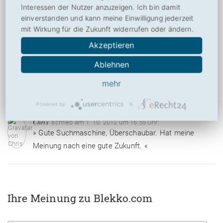
Interessen der Nutzer anzuzeigen. Ich bin damit
Über
einverstanden und kann meine Einwilligung jederzeit
mit Wirkung für die Zukunft widerrufen oder ändern.
Drucken
Akzeptieren
Social
Ablehnen
mehr
1 Meinung zu Blekko.com
Powered by
&
Chris
schrieb am 1. 10. 2012 um 16:55 Uhr:
» Gute Suchmaschine, Überschaubar. Hat meine
Meinung nach eine gute Zukunft. «
Ihre Meinung zu Blekko.com