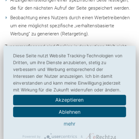
Anzeigeneinstellungen einer spezifischen Seite festlegen,
die für den nächsten Aufruf der Seite gespeichert werden.
Beobachtung eines Nutzers durch einen Werbetreibenden
um eine möglichst spezifische „verhaltensbasierte
Werbung“ zu generieren (Retargeting).
Zusammenfassend sind Cookies in der heutigen Welt nicht
mehr wegzudenken. Sie ermöglichen es, dass Webseiten
Diese Seite nutzt Website Tracking-Technologien von
Dritten, um ihre Dienste anzubieten, stetig zu
genauso funktionieren, wie die Nutzer es bereits gewohnt sind
verbessern und Werbung entsprechend der
und nehmen dabei im Grad der Personalisierung und
Interessen der Nutzer anzuzeigen. Ich bin damit
vielfältigen interaktiven Funktionen stetig zu.
einverstanden und kann meine Einwilligung jederzeit
mit Wirkung für die Zukunft widerrufen oder ändern.
Fazit
Akzeptieren
Dieses Tool ist aktuell auf dem Markt einzigartig. Es bietet die
Ablehnen
Möglichkeit einfach an Information zu kommen und schafft
mehr
damit einen deutlichen Mehrwert für mehr Transparenz im
Internet. Wichtig ist nun, dass die Datenbank stetig erweitert
Powered by
&