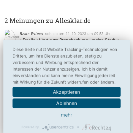
2 Meinungen zu Allesklar.de
Beate Wilmes
schrieb am 11. 10. 2023 um 09:53 Uhr:
» Der link führt zum Branchenbuch - meine Stadt «
Diese Seite nutzt Website Tracking-Technologien von
Dritten, um ihre Dienste anzubieten, stetig zu
Christian
verbessern und Werbung entsprechend der
schrieb am 5. 04. 2026 um 17:59 Uhr:
» Webseite nicht erreichbar «
Interessen der Nutzer anzuzeigen. Ich bin damit
einverstanden und kann meine Einwilligung jederzeit
mit Wirkung für die Zukunft widerrufen oder ändern.
Akzeptieren
Ablehnen
Ihre Meinung zu Allesklar.de
mehr
Powered by
&