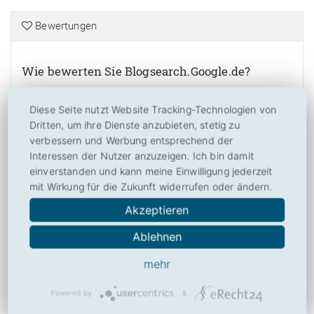
Bewertungen
Wie bewerten Sie Blogsearch.Google.de?
5,68
von
10
Diese Seite nutzt Website Tracking-Technologien von
(
44
Bewertungen, Durchschnitt:
5,68
aus 10)
44 Bewertungen
Dritten, um ihre Dienste anzubieten, stetig zu
verbessern und Werbung entsprechend der
Bitte bewerten Sie Blogsearch.Google.de nach Ihrer Einschätzung! So
Interessen der Nutzer anzuzeigen. Ich bin damit
helfen Sie anderen Besuchern mit der Beurteilung von
einverstanden und kann meine Einwilligung jederzeit
Blogsearch.Google.de und ermöglichen Toplisten und weiteren
mit Wirkung für die Zukunft widerrufen oder ändern.
Nutzen. Danke hierfür!
Akzeptieren
Ablehnen
mehr
Über
Powered by
&
Drucken