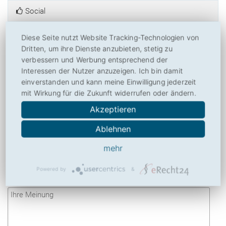
Social
Diese Seite nutzt Website Tracking-Technologien von
Dritten, um ihre Dienste anzubieten, stetig zu
1 Meinung zu MetaCrawler.de
verbessern und Werbung entsprechend der
Interessen der Nutzer anzuzeigen. Ich bin damit
einverstanden und kann meine Einwilligung jederzeit
Charlotte Lühmann
schrieb am 29. 03. 2025 um 20:14 Uhr:
mit Wirkung für die Zukunft widerrufen oder ändern.
» die Website von metacrawler.de wird nicht gefunden.
«
Akzeptieren
Ablehnen
mehr
Ihre Meinung zu MetaCrawler.de
Powered by
&