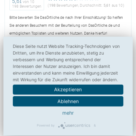
5,61
von
10
(
198
Bewertungen, Durchschnitt:
5,61
aus 10)
198 Bewertungen
Bitte bewerten Sie DasÖrtliche.de nach Ihrer Einschätzung! So helfen
Sie anderen Besuchern mit der Beurteilung von DasÖrtliche.de und
ermöglichen Toplisten und weiteren Nutzen. Danke hierfür!
Diese Seite nutzt Website Tracking-Technologien von
Dritten, um ihre Dienste anzubieten, stetig zu
verbessern und Werbung entsprechend der
Interessen der Nutzer anzuzeigen. Ich bin damit
Über
einverstanden und kann meine Einwilligung jederzeit
mit Wirkung für die Zukunft widerrufen oder ändern.
Drucken
Akzeptieren
Social
Ablehnen
mehr
Ihre Meinung zu DasÖrtliche.de
Powered by
&