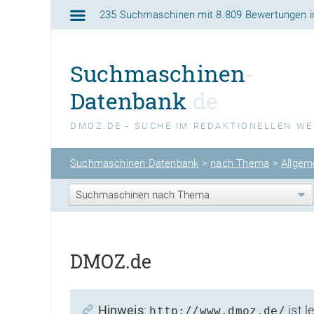
235 Suchmaschinen
mit
8.809 Bewertungen
i
Suchmaschinen
-
Datenbank
.de
DMOZ.DE - SUCHE IM REDAKTIONELLEN W
Suchmaschinen Datenbank
>
nach Thema
>
Allgem
DMOZ.de
Hinweis
:
ist l
http://www.dmoz.de/