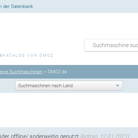
n der Datenbank
EBKATALOG VON DMOZ
eine Suchmaschinen
> DMOZ.de
eider offline/ anderweitig genutzt
[Admin, 12.01.2021]