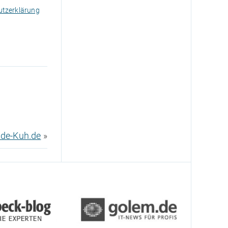
tzerklärung
nde-Kuh.de
»