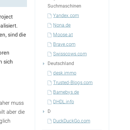
Suchmaschinen
Yandex.com
roject
Nona.de
lisiert.
n, sind die
Moose.at
Brave.com
oren
Swisscows.com
n sich
Deutschland
desk.immo
Trusted-Blogs.com
Barnebys.de
DHDL.info
 Daher muss
D
lt aber die
glich
DuckDuckGo.com