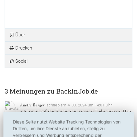
Über
Drucken
Social
3 Meinungen zu BackinJob.de
Anette Berger
schrieb am 4. 03. 2024 um 14:01 Uhr:
» Ich war auf der Suche nach einem Teilzeitjob und bin
auf backinjob.de gestoßen. Die Seite ist sehr gut
Diese Seite nutzt Website Tracking-Technologien von
strukturiert und ich habe viele aktuelle Jobangebote
Dritten, um ihre Dienste anzubieten, stetig zu
verbessern und Werbung entsprechend der
finden können, auf die ich mich direkt beworben habe.