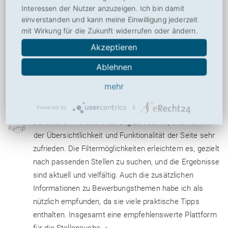
Interessen der Nutzer anzuzeigen. Ich bin damit
Zusätzlich bietet backinjob eine große Auswahl an
einverstanden und kann meine Einwilligung jederzeit
hilfreichen Artikeln rund ums Thema Bewerbungen,
mit Wirkung für die Zukunft widerrufen oder ändern.
Jobs und Karriere. Ich wollte mich noch einmal
Akzeptieren
erkundigen, wie man ein Bewerbungsanschreiben
passend auf eine Stelle schreibt. Ich habe die Seite
Ablehnen
nun schon mehrfach weiterempfohlen. Vielen Dank! «
mehr
Marie Kamp
schrieb am 20. 11. 2024 um 14:41 Uhr:
» Ich habe backinjob.de genutzt, um nach einer neuen
Powered by
&
beruflichen Herausforderung zu suchen, und war mit
der Übersichtlichkeit und Funktionalität der Seite sehr
zufrieden. Die Filtermöglichkeiten erleichtern es, gezielt
nach passenden Stellen zu suchen, und die Ergebnisse
sind aktuell und vielfältig. Auch die zusätzlichen
Informationen zu Bewerbungsthemen habe ich als
nützlich empfunden, da sie viele praktische Tipps
enthalten. Insgesamt eine empfehlenswerte Plattform
für die Stellensuche. «