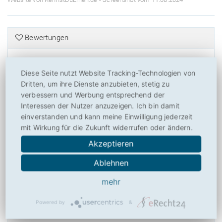
Bewertungen
Wie bewerten Sie KennstDuEinen.de?
Diese Seite nutzt Website Tracking-Technologien von
Dritten, um ihre Dienste anzubieten, stetig zu
6,03
verbessern und Werbung entsprechend der
von
10
(
30
Bewertungen, Durchschnitt:
6,03
aus 10)
30 Bewertungen
Interessen der Nutzer anzuzeigen. Ich bin damit
einverstanden und kann meine Einwilligung jederzeit
Bitte bewerten Sie KennstDuEinen.de nach Ihrer Einschätzung! So
mit Wirkung für die Zukunft widerrufen oder ändern.
helfen Sie anderen Besuchern mit der Beurteilung von
Akzeptieren
KennstDuEinen.de und ermöglichen Toplisten und weiteren Nutzen.
Danke hierfür!
Ablehnen
mehr
Powered by
&
Über