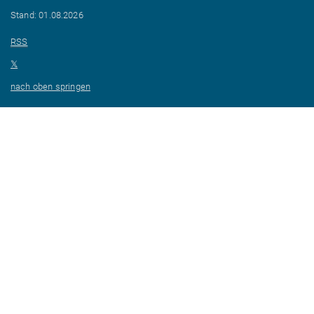
Stand: 01.08.2026
RSS
𝕏
nach oben springen