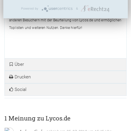
(
36
Bewertungen, Durchschnitt:
5,58
aus 10)
36 Bewertungen
Powered by
&
Bitte bewerten Sie Lycos.de nach Ihrer Einschätzung! So helfen Sie
anderen Besuchern mit der Beurteilung von Lycos.de und ermöglichen
Toplisten und weiteren Nutzen. Danke hierfür!
Über
Drucken
Social
1 Meinung zu Lycos.de