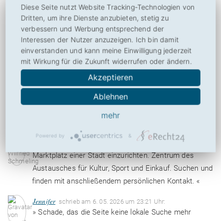
Diese Seite nutzt Website Tracking-Technologien von
Dritten, um ihre Dienste anzubieten, stetig zu
Über
verbessern und Werbung entsprechend der
Interessen der Nutzer anzuzeigen. Ich bin damit
Drucken
einverstanden und kann meine Einwilligung jederzeit
mit Wirkung für die Zukunft widerrufen oder ändern.
Social
Akzeptieren
Ablehnen
2 Meinungen zu Suchen.de
mehr
Wilfried Schmeling
schrieb am 7. 09. 2023 um 21:43 Uhr:
Powered by
&
» Wäre es hilfreich lokale Suchmaschine als
Marktplatz einer Stadt einzurichten. Zentrum des
Austausches für Kultur, Sport und Einkauf. Suchen und
finden mit anschließendem persönlichen Kontakt. «
Jennifer
schrieb am 6. 05. 2026 um 23:21 Uhr:
» Schade, das die Seite keine lokale Suche mehr