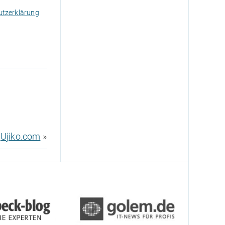
tzerklärung
Ujiko.com
»