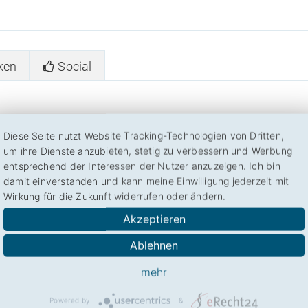
ken
Social
Diese Seite nutzt Website Tracking-Technologien von Dritten,
um ihre Dienste anzubieten, stetig zu verbessern und Werbung
entsprechend der Interessen der Nutzer anzuzeigen. Ich bin
4,00
aus 10)
damit einverstanden und kann meine Einwilligung jederzeit mit
Wirkung für die Zukunft widerrufen oder ändern.
ng! So helfen Sie anderen Besuchern mit der Beurteilung von Sujada.de
Akzeptieren
ierfür!
Ablehnen
mehr
Powered by
&