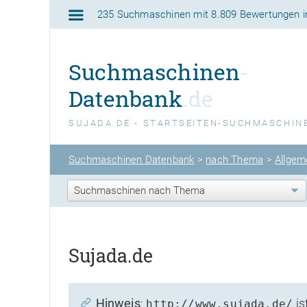
235 Suchmaschinen
mit
8.809 Bewertungen
i
Suchmaschinen
-
Datenbank
.de
SUJADA.DE - STARTSEITEN-SUCHMASCHIN
Suchmaschinen Datenbank
>
nach Thema
>
Allgem
Sujada.de
Hinweis
:
is
http://www.sujada.de/