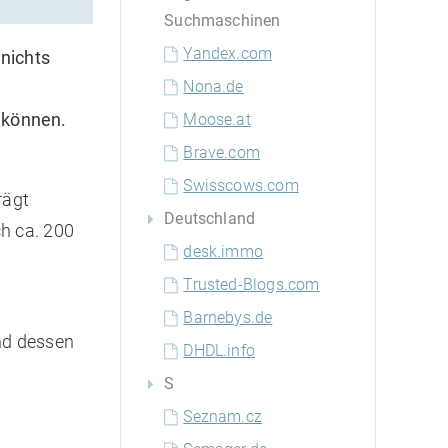
Suchmaschinen
Yandex.com
 nichts
Nona.de
u können.
Moose.at
.
Brave.com
Swisscows.com
rägt
Deutschland
h ca. 200
desk.immo
Trusted-Blogs.com
Barnebys.de
nd dessen
DHDL.info
S
Seznam.cz