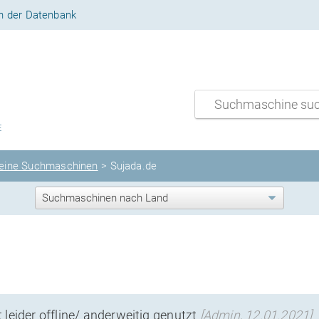
n der Datenbank
E
eine Suchmaschinen
> Sujada.de
t leider offline/ anderweitig genutzt
[Admin, 12.01.2021]