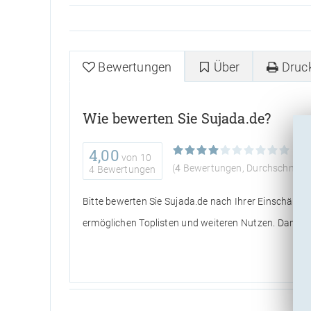
Bewertungen
Über
Druc
Wie bewerten Sie Sujada.de?
4,00
von
10
(
4
Bewertungen, Durchschnitt:
4 Bewertungen
Bitte bewerten Sie Sujada.de nach Ihrer Einschätzu
ermöglichen Toplisten und weiteren Nutzen. Danke h