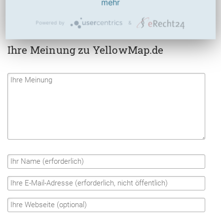
Social
mehr
Powered by
&
Ihre Meinung zu YellowMap.de