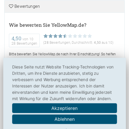
Bewertungen
Wie bewerten Sie YellowMap.de?
4,50
von
10
(
28
Bewertungen, Durchschnitt:
4,50
aus 10)
28 Bewertungen
Bitte bewerten Sie YellowMap.de nach Ihrer Einschätzung! So helfen
Sie anderen Besuchern mit der Beurteilung von YellowMap.de und
Diese Seite nutzt Website Tracking-Technologien von
ermöglichen Toplisten und weiteren Nutzen. Danke hierfür!
Dritten, um ihre Dienste anzubieten, stetig zu
verbessern und Werbung entsprechend der
Interessen der Nutzer anzuzeigen. Ich bin damit
einverstanden und kann meine Einwilligung jederzeit
mit Wirkung für die Zukunft widerrufen oder ändern.
Über
Akzeptieren
Drucken
Ablehnen