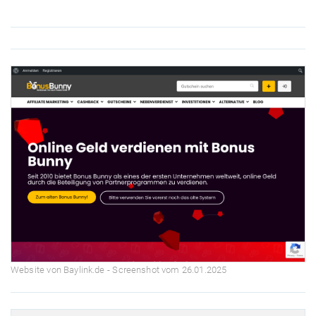
Website von Baylink.de - Screenshot vom 26.01.2025