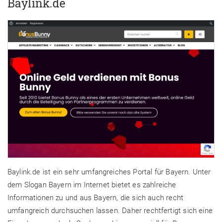
Baylink.de
Baylink.de ist ein sehr umfangreiches Portal für Bayern. Unter
dem Slogan Bayern im Internet bietet es zahlreiche
Informationen zu und aus Bayern, die sich auch recht
umfangreich durchsuchen lassen. Daher rechtfertigt sich eine