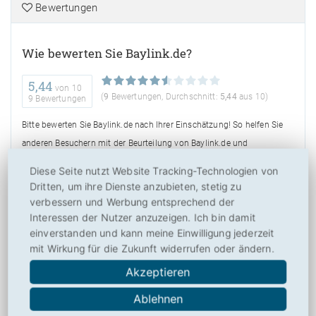
Bewertungen
Wie bewerten Sie Baylink.de?
5,44
von
10
(
9
Bewertungen, Durchschnitt:
5,44
aus 10)
9 Bewertungen
Bitte bewerten Sie Baylink.de nach Ihrer Einschätzung! So helfen Sie
anderen Besuchern mit der Beurteilung von Baylink.de und
ermöglichen Toplisten und weiteren Nutzen. Danke hierfür!
Diese Seite nutzt Website Tracking-Technologien von
Dritten, um ihre Dienste anzubieten, stetig zu
verbessern und Werbung entsprechend der
Interessen der Nutzer anzuzeigen. Ich bin damit
einverstanden und kann meine Einwilligung jederzeit
mit Wirkung für die Zukunft widerrufen oder ändern.
Über
Akzeptieren
Drucken
Ablehnen
Social