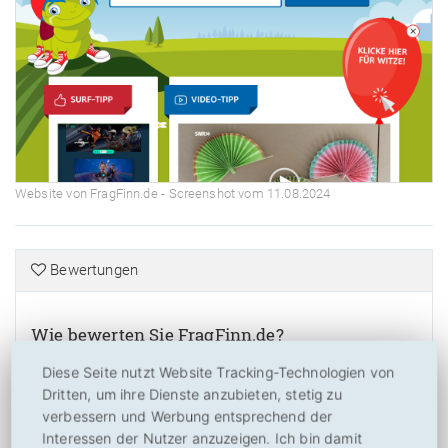
Website von FragFinn.de - Screenshot vom 11.08.2024
Bewertungen
Wie bewerten Sie FragFinn.de?
Diese Seite nutzt Website Tracking-Technologien von
6,26
von
10
Dritten, um ihre Dienste anzubieten, stetig zu
(
46
Bewertungen, Durchschnitt:
6,26
aus 10)
46 Bewertungen
verbessern und Werbung entsprechend der
Bitte bewerten Sie FragFinn.de nach Ihrer Einschätzung! So helfen Sie
Interessen der Nutzer anzuzeigen. Ich bin damit