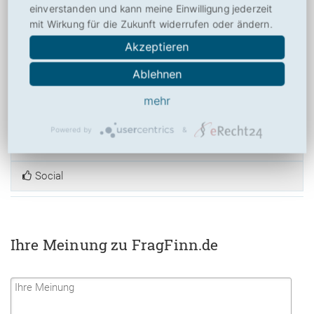
einverstanden und kann meine Einwilligung jederzeit
anderen Besuchern mit der Beurteilung von FragFinn.de und
mit Wirkung für die Zukunft widerrufen oder ändern.
ermöglichen Toplisten und weiteren Nutzen. Danke hierfür!
Akzeptieren
Ablehnen
mehr
Über
Powered by
&
Drucken
Social
Ihre Meinung zu FragFinn.de