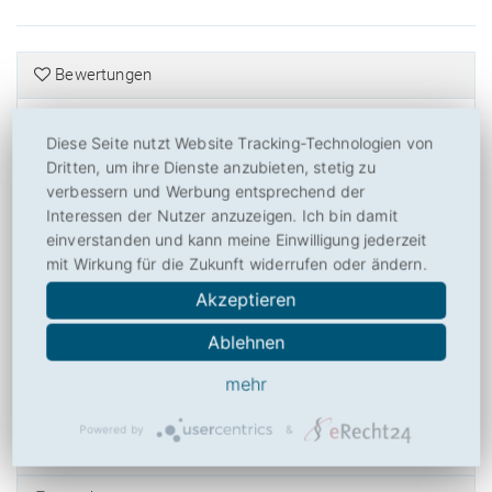
Bewertungen
Diese Seite nutzt Website Tracking-Technologien von
Wie bewerten Sie MeineStadt.de?
Dritten, um ihre Dienste anzubieten, stetig zu
verbessern und Werbung entsprechend der
5,48
von
10
(
23
Bewertungen, Durchschnitt:
5,48
aus 10)
Interessen der Nutzer anzuzeigen. Ich bin damit
23 Bewertungen
einverstanden und kann meine Einwilligung jederzeit
Bitte bewerten Sie MeineStadt.de nach Ihrer Einschätzung! So helfen
mit Wirkung für die Zukunft widerrufen oder ändern.
Sie anderen Besuchern mit der Beurteilung von MeineStadt.de und
Akzeptieren
ermöglichen Toplisten und weiteren Nutzen. Danke hierfür!
Ablehnen
mehr
Powered by
&
Über