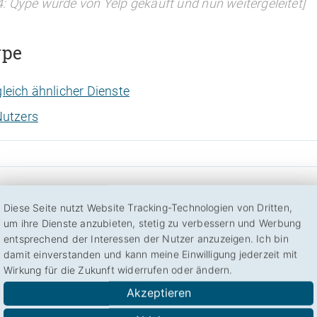
 Qype wurde von Yelp gekauft und nun weitergeleitet]
ype
leich ähnlicher Dienste
Nutzers
ken
Social
Diese Seite nutzt Website Tracking-Technologien von Dritten,
um ihre Dienste anzubieten, stetig zu verbessern und Werbung
entsprechend der Interessen der Nutzer anzuzeigen. Ich bin
damit einverstanden und kann meine Einwilligung jederzeit mit
Wirkung für die Zukunft widerrufen oder ändern.
Akzeptieren
t:
5,84
aus 10)