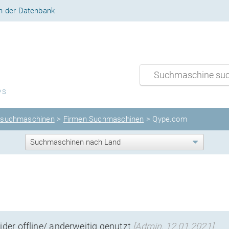
n der Datenbank
PS
lsuchmaschinen
>
Firmen Suchmaschinen
> Qype.com
eider offline/ anderweitig genutzt
[Admin, 12.01.2021]