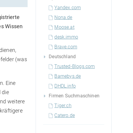
Yandex.com
istrierte
Nona.de
ses Wissen
Moose.at
desk.immo
Brave.com
 dienen,
Deutschland
efelder (was
Trusted-Blogs.com
Barnebys.de
n. Eine
DHDL.info
 die
Firmen Suchmaschinen
und weitere
Tiger.ch
kräftigere
Catero.de