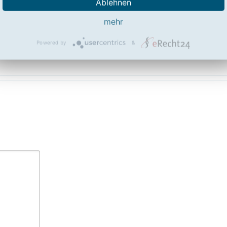
Ablehnen
ng! So helfen Sie anderen Besuchern mit der Beurteilung von Qype.com
mehr
ierfür!
Powered by
&