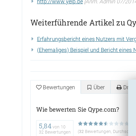
http://www.yelp.de
[Anm. Admin 07/2014:
Weiterführende Artikel zu Q
Erfahrungsbericht eines Nutzers mit Verg
(Ehemaliges) Beispiel und Bericht eines 
Bewertungen
Über
Druc
Wie bewerten Sie Qype.com?
5,84
von
10
(
32
Bewertungen, Durchschnit
32 Bewertungen