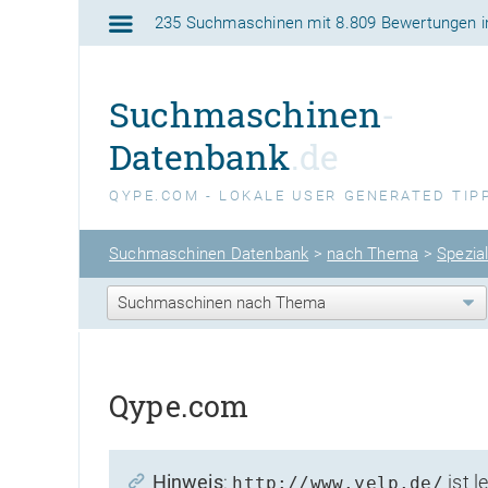
235 Suchmaschinen
mit
8.809 Bewertungen
i
Suchmaschinen
-
Datenbank
.de
QYPE.COM - LOKALE USER GENERATED TIP
Suchmaschinen Datenbank
>
nach Thema
>
Spezia
Qype.com
Hinweis
:
ist l
http://www.yelp.de/