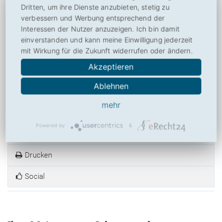
Dritten, um ihre Dienste anzubieten, stetig zu
4,57
verbessern und Werbung entsprechend der
von
10
(
7
Bewertungen, Durchschnitt:
4,57
aus 10)
7 Bewertungen
Interessen der Nutzer anzuzeigen. Ich bin damit
einverstanden und kann meine Einwilligung jederzeit
Bitte bewerten Sie Jobanova.de nach Ihrer Einschätzung! So helfen Sie
mit Wirkung für die Zukunft widerrufen oder ändern.
anderen Besuchern mit der Beurteilung von Jobanova.de und
Akzeptieren
ermöglichen Toplisten und weiteren Nutzen. Danke hierfür!
Ablehnen
mehr
Powered by
&
Über
Drucken
Social