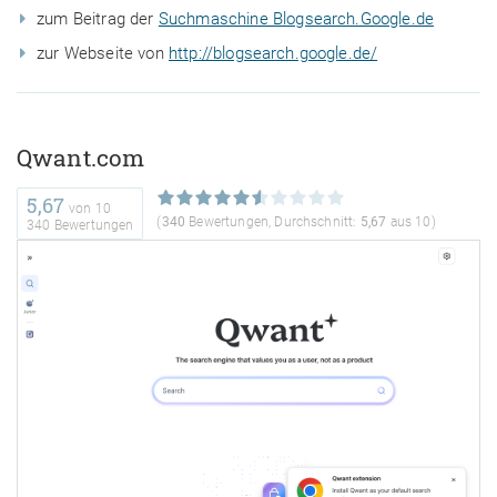
zum Beitrag der
Suchmaschine Blogsearch.Google.de
zur Webseite von
http://blogsearch.google.de/
Qwant.com
5,67
von
10
(
340
Bewertungen, Durchschnitt:
5,67
aus 10)
340 Bewertungen