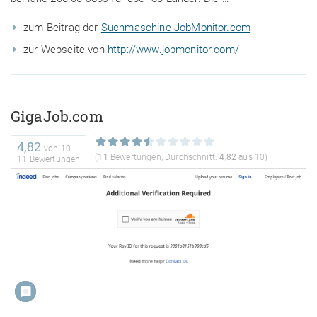
zum Beitrag der
Suchmaschine JobMonitor.com
zur Webseite von
http://www.jobmonitor.com/
GigaJob.com
4,82
von
10
(
11
Bewertungen, Durchschnitt:
4,82
aus 10)
11 Bewertungen