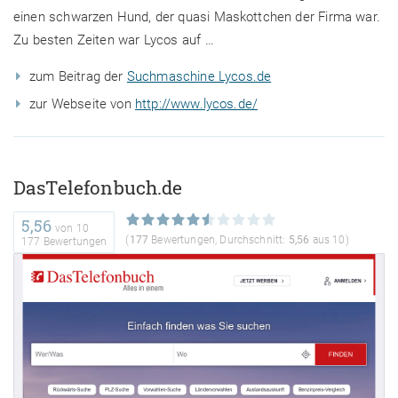
einen schwarzen Hund, der quasi Maskottchen der Firma war.
Zu besten Zeiten war Lycos auf …
zum Beitrag der
Suchmaschine Lycos.de
zur Webseite von
http://www.lycos.de/
DasTelefonbuch.de
5,56
von
10
(
177
Bewertungen, Durchschnitt:
5,56
aus 10)
177 Bewertungen