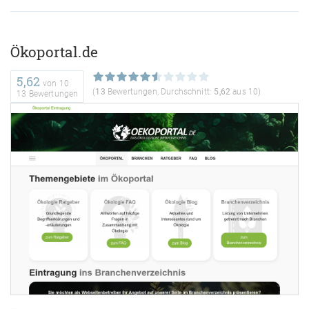
Ökoportal.de
5,62
von
10
(
13
Bewertungen, Durchschnitt:
5,62
aus 10)
13 Bewertungen