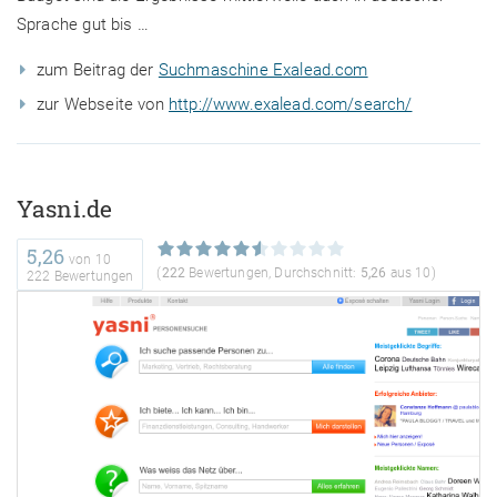
Sprache gut bis …
zum Beitrag der
Suchmaschine Exalead.com
zur Webseite von
http://www.exalead.com/search/
Yasni.de
5,26
von
10
(
222
Bewertungen, Durchschnitt:
5,26
aus 10)
222 Bewertungen