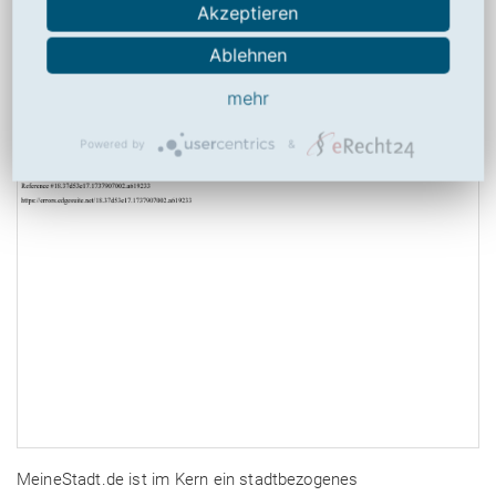
Akzeptieren
MeineStadt.de
Ablehnen
mehr
5,48
von
10
(
23
Bewertungen, Durchschnitt:
5,48
aus 10)
23 Bewertungen
Powered by
&
MeineStadt.de ist im Kern ein stadtbezogenes