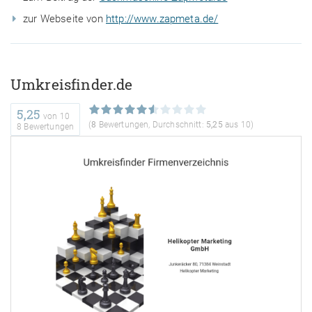
zur Webseite von
http://www.zapmeta.de/
Umkreisfinder.de
5,25
von
10
(
8
Bewertungen, Durchschnitt:
5,25
aus 10)
8 Bewertungen