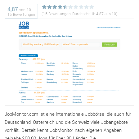
4,87
von
10
(
15
Bewertungen, Durchschnitt:
4,87
aus 10)
15 Bewertungen
JobMonitor.com ist eine internationale Jobbörse, die auch für
Deutschland, Österreich und die Schweiz viele Jobangebote
vorhält. Derzeit kennt JobMonitor nach eigenen Angaben
beinahe 200.00 Jobs für über 30 Länder. Die …