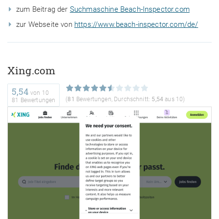
zum Beitrag der
Suchmaschine Beach-Inspector.com
zur Webseite von
https://www.beach-inspector.com/de/
Xing.com
5,54
von
10
(
81
Bewertungen, Durchschnitt:
5,54
aus 10)
81 Bewertungen